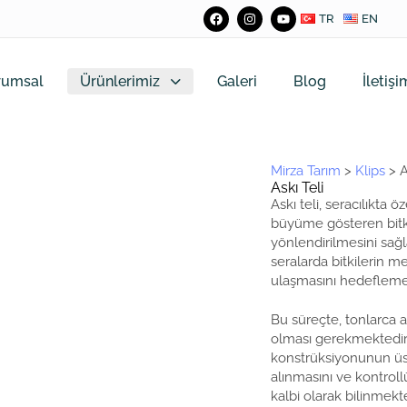
TR
EN
rumsal
Ürünlerimiz
Galeri
Blog
İletişi
Mirza Tarım
>
Klips
>
A
Askı Teli
Askı teli, seracılıkta ö
büyüme gösteren bitk
yönlendirilmesini sağ
seralarda bitkilerin
ulaşmasını hedeflemek
Bu süreçte, tonlarca a
olması gerekmektedir
konstrüksiyonunun üst 
alınmasını ve kontroll
kalbi olarak bilinmekte