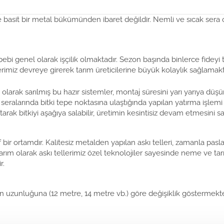
e basit bir metal bükümünden ibaret değildir. Nemli ve sıcak sera
ebebi genel olarak işçilik olmaktadır. Sezon başında binlerce fidey
erimiz devreye girerek tarım üreticilerine büyük kolaylık sağlamakt
 olarak sarılmış bu hazır sistemler, montaj süresini yarı yarıya 
eralarında bitki tepe noktasına ulaştığında yapılan yatırma işlemi i
arak bitkiyi aşağıya salabilir, üretimin kesintisiz devam etmesini sağ
bir ortamdır. Kalitesiz metalden yapılan askı telleri, zamanla pasl
a Tarım olarak askı tellerimiz özel teknolojiler sayesinde neme ve tar
r.
lan ipin uzunluğuna (12 metre, 14 metre vb.) göre değişiklik göstermekte