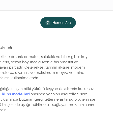
m
Hemen Ara
skı Teli
zellikle de sırık domates, salatalık ve biber gibi dikey
ilerin, sezon boyunca güvenle taşınmasını ve
layan parçadır. Geleneksel tarımın aksine, modern
 metrelerce uzaması ve maksimum meyve verimine
 için kullanılmaktadır.
ğırlığa ulaşan bitki yükünü taşıyacak sistemin kusursuz
.
Klips modelleri
arasında yer alan askı telleri, sera
kısmında bulunan gergi tellerine asılarak, bitkilerin ipe
ü bir şekilde aşağı indirilmesini sağlayan mekanizmanın
dir.