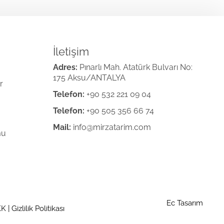
İletişim
Adres:
Pınarlı Mah. Atatürk Bulvarı No:
175 Aksu/ANTALYA
r
Telefon:
+90 532 221 09 04
Telefon:
+90 505 356 66 74
Mail:
info@mirzatarim.com
mu
Ec Tasarım
KK
|
Gizlilik Politikası