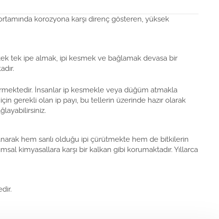
 ortamında korozyona karşı direnç gösteren, yüksek
i tek tek ipe almak, ipi kesmek ve bağlamak devasa bir
adır.
düşürmektedir. İnsanlar ip kesmekle veya düğüm atmakla
çin gerekli olan ip payı, bu tellerin üzerinde hazır olarak
layabilirsiniz.
anarak hem sarılı olduğu ipi çürütmekte hem de bitkilerin
ımsal kimyasallara karşı bir kalkan gibi korumaktadır. Yıllarca
dir.