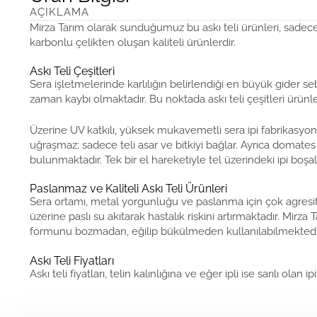
AÇIKLAMA
Mirza Tarım olarak sunduğumuz bu askı teli ürünleri, sadec
karbonlu çelikten oluşan kaliteli ürünlerdir.
Askı Teli Çeşitleri
Sera işletmelerinde karlılığın belirlendiği en büyük gider s
zaman kaybı olmaktadır. Bu noktada askı teli çeşitleri ürünl
Üzerine UV katkılı, yüksek mukavemetli sera ipi fabrikasyon
uğraşmaz; sadece teli asar ve bitkiyi bağlar. Ayrıca domates s
bulunmaktadır. Tek bir el hareketiyle tel üzerindeki ipi boşalt
Paslanmaz ve Kaliteli Askı Teli Ürünleri
Sera ortamı, metal yorgunluğu ve paslanma için çok agresif 
üzerine paslı su akıtarak hastalık riskini artırmaktadır. Mirz
formunu bozmadan, eğilip bükülmeden kullanılabilmektedi
Askı Teli Fiyatları
Askı teli fiyatları, telin kalınlığına ve eğer ipli ise sarılı o