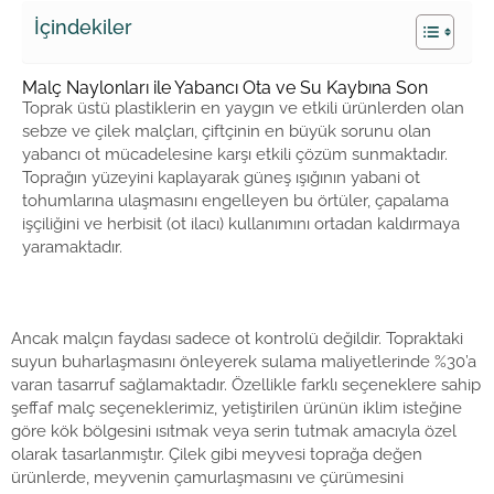
İçindekiler
Malç Naylonları ile Yabancı Ota ve Su Kaybına Son
Toprak üstü plastiklerin en yaygın ve etkili ürünlerden olan
sebze ve çilek malçları, çiftçinin en büyük sorunu olan
yabancı ot mücadelesine karşı etkili çözüm sunmaktadır.
Toprağın yüzeyini kaplayarak güneş ışığının yabani ot
tohumlarına ulaşmasını engelleyen bu örtüler, çapalama
işçiliğini ve herbisit (ot ilacı) kullanımını ortadan kaldırmaya
yaramaktadır.
Ancak malçın faydası sadece ot kontrolü değildir. Topraktaki
suyun buharlaşmasını önleyerek sulama maliyetlerinde %30’a
varan tasarruf sağlamaktadır. Özellikle farklı seçeneklere sahip
şeffaf malç seçeneklerimiz, yetiştirilen ürünün iklim isteğine
göre kök bölgesini ısıtmak veya serin tutmak amacıyla özel
olarak tasarlanmıştır. Çilek gibi meyvesi toprağa değen
ürünlerde, meyvenin çamurlaşmasını ve çürümesini