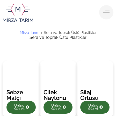
Mirza Tarım
>
Sera ve Toprak Üstü Plastikler
Sera ve Toprak Üstü Plastikler
Sebze
Çilek
Silaj
Malçı
Naylonu
Örtüsü
Ürüne
Ürüne
Ürüne
Göz At
Göz At
Göz At