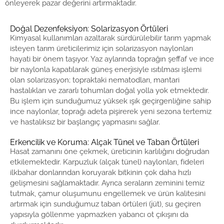
önleyerek pazar değerini artırmaktadır.
Doğal Dezenfeksiyon: Solarizasyon Örtüleri
Kimyasal kullanımları azaltarak sürdürülebilir tarım yapmak
isteyen tarım üreticilerimiz için solarizasyon naylonları
hayati bir önem taşıyor. Yaz aylarında toprağın şeffaf ve ince
bir naylonla kapatılarak güneş enerjisiyle ısıtılması işlemi
olan solarizasyon; topraktaki nematodları, mantari
hastalıkları ve zararlı tohumları doğal yolla yok etmektedir.
Bu işlem için sunduğumuz yüksek ışık geçirgenliğine sahip
ince naylonlar, toprağı adeta pişirerek yeni sezona tertemiz
ve hastalıksız bir başlangıç yapmasını sağlar.
Erkencilik ve Koruma: Alçak Tünel ve Taban Örtüleri
Hasat zamanını öne çekmek, üreticinin karlılığını doğrudan
etkilemektedir. Karpuzluk (alçak tünel) naylonları, fideleri
ilkbahar donlarından koruyarak bitkinin çok daha hızlı
gelişmesini sağlamaktadır. Ayrıca seraların zeminini temiz
tutmak, çamur oluşumunu engellemek ve ürün kalitesini
artırmak için sunduğumuz taban örtüleri (jüt), su geçiren
yapısıyla göllenme yapmazken yabancı ot çıkışını da