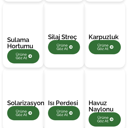
Silaj Streç
Karpuzluk
Sulama
Hortumu
Ürüne
Ürüne
Göz At
Göz At
Ürüne
Göz At
Solarizasyon
Isı Perdesi
Havuz
Naylonu
Ürüne
Ürüne
Göz At
Göz At
Ürüne
Göz At