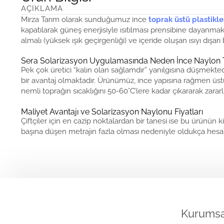
AÇIKLAMA
Mirza Tarım olarak sunduğumuz ince
toprak üstü plastikle
kapatılarak güneş enerjisiyle ısıtılması prensibine dayanmak
almalı (yüksek ışık geçirgenliği) ve içeride oluşan ısıyı dışarı
Sera Solarizasyon Uygulamasında Neden İnce Naylon T
Pek çok üretici “kalın olan sağlamdır” yanılgısına düşmektedi
bir avantaj olmaktadır. Ürünümüz, ince yapısına rağmen üstün 
nemli toprağın sıcaklığını 50-60°C’lere kadar çıkararak zararl
Maliyet Avantajı ve Solarizasyon Naylonu Fiyatları
Çiftçiler için en cazip noktalardan bir tanesi ise bu ürünü
başına düşen metrajın fazla olması nedeniyle oldukça hesaplıd
Kurumsa