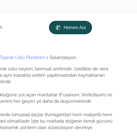
m
Hemen Ara
Toprak Üstü Plastikler
>
Solarizasyon
rak üstü naylon, tarımsal üretimde, özellikle de sera
larca aynı toprakta üretim yapılmasından kaynaklanan
tedir.
lüğüne yol açan mantarlar (Fusarium, Verticillium) ve
 verimi her geçen yıl daha da düşürmektedir.
elede kimyasal ilaçlar (fumigantlar) hem maliyetli hem
rarlı olmaktadır. İşte bu noktada doğanın kendi gücünü
e ekonomik yöntem olan solarizasyon devreye