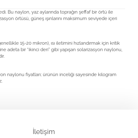
di. Bu naylon, yaz aylarında toprağın şeffaf bir örtü ile
rizasyon örtüsü, güneş ışınlarını maksimum seviyede içeri
likle 15-20 mikron), ısı iletimini hızlandırmak için kritik
ne adeta bir “ikinci deri” gibi yapışan solarizasyon naylonu,
ir.
on naylonu fiyatları; ürünün inceliği sayesinde kilogram
z.
İletişim