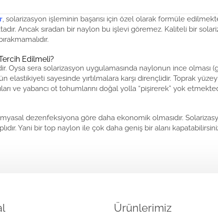
r
, solarizasyon işleminin başarısı için özel olarak formüle edilmekte
tadır. Ancak sıradan bir naylon bu işlevi göremez. Kaliteli bir sola
 bırakmamalıdır.
ercih Edilmeli?
r. Oysa sera solarizasyon uygulamasında naylonun ince olması (genel
elastikiyeti sayesinde yırtılmalara karşı dirençlidir. Toprak yüzeyi
ıları ve yabancı ot tohumlarını doğal yolla “pişirerek” yok etmekted
n kimyasal dezenfeksiyona göre daha ekonomik olmasıdır. Solarizasy
ır. Yani bir top naylon ile çok daha geniş bir alanı kapatabilirsini
l
Ürünlerimiz