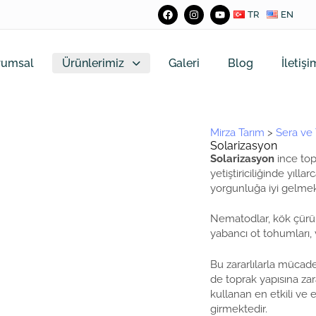
TR
EN
rumsal
Ürünlerimiz
Galeri
Blog
İletişi
Mirza Tarım
>
Sera ve 
Solarizasyon
Solarizasyon
ince top
yetiştiriciliğinde yıl
yorgunluğa iyi gelmek
Nematodlar, kök çürük
yabancı ot tohumları,
Bu zararlılarla mücad
de toprak yapısına za
kullanan en etkili v
girmektedir.