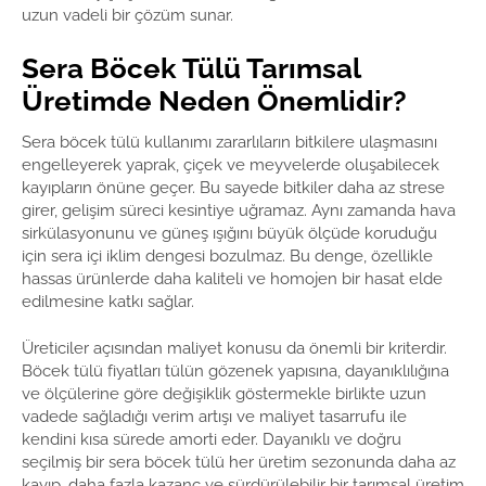
uzun vadeli bir çözüm sunar.
Sera Böcek Tülü Tarımsal
Üretimde Neden Önemlidir?
Sera böcek tülü kullanımı zararlıların bitkilere ulaşmasını
engelleyerek yaprak, çiçek ve meyvelerde oluşabilecek
kayıpların önüne geçer. Bu sayede bitkiler daha az strese
girer, gelişim süreci kesintiye uğramaz. Aynı zamanda hava
sirkülasyonunu ve güneş ışığını büyük ölçüde koruduğu
için sera içi iklim dengesi bozulmaz. Bu denge, özellikle
hassas ürünlerde daha kaliteli ve homojen bir hasat elde
edilmesine katkı sağlar.
Üreticiler açısından maliyet konusu da önemli bir kriterdir.
Böcek tülü fiyatları tülün gözenek yapısına, dayanıklılığına
ve ölçülerine göre değişiklik göstermekle birlikte uzun
vadede sağladığı verim artışı ve maliyet tasarrufu ile
kendini kısa sürede amorti eder. Dayanıklı ve doğru
seçilmiş bir sera böcek tülü her üretim sezonunda daha az
kayıp, daha fazla kazanç ve sürdürülebilir bir tarımsal üretim