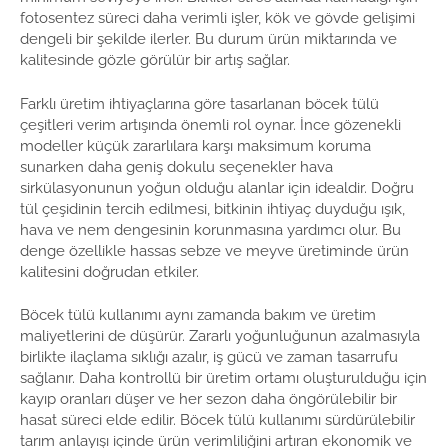
fotosentez süreci daha verimli işler, kök ve gövde gelişimi
dengeli bir şekilde ilerler. Bu durum ürün miktarında ve
kalitesinde gözle görülür bir artış sağlar.
Farklı üretim ihtiyaçlarına göre tasarlanan böcek tülü
çeşitleri verim artışında önemli rol oynar. İnce gözenekli
modeller küçük zararlılara karşı maksimum koruma
sunarken daha geniş dokulu seçenekler hava
sirkülasyonunun yoğun olduğu alanlar için idealdir. Doğru
tül çeşidinin tercih edilmesi, bitkinin ihtiyaç duyduğu ışık,
hava ve nem dengesinin korunmasına yardımcı olur. Bu
denge özellikle hassas sebze ve meyve üretiminde ürün
kalitesini doğrudan etkiler.
Böcek tülü kullanımı aynı zamanda bakım ve üretim
maliyetlerini de düşürür. Zararlı yoğunluğunun azalmasıyla
birlikte ilaçlama sıklığı azalır, iş gücü ve zaman tasarrufu
sağlanır. Daha kontrollü bir üretim ortamı oluşturulduğu için
kayıp oranları düşer ve her sezon daha öngörülebilir bir
hasat süreci elde edilir. Böcek tülü kullanımı sürdürülebilir
tarım anlayışı içinde ürün verimliliğini artıran ekonomik ve