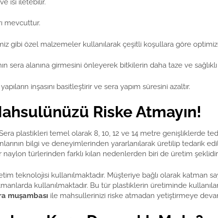
ısı iletebilir.
rı mevcuttur.
iz gibi özel malzemeler kullanılarak çeşitli koşullara göre optimize 
ının sera alanına girmesini önleyerek bitkilerin daha taze ve sağlıklı
ıların inşasını basitleştirir ve sera yapım süresini azaltır.
 Mahsulünüzü Riske Atmayın!
. Sera plastikleri temel olarak 8, 10, 12 ve 14 metre genişliklerde te
nın bilgi ve deneyimlerinden yararlanılarak üretilip tedarik edili
r naylon türlerinden farklı kılan nedenlerden biri de üretim şeklidir
im teknolojisi kullanılmaktadır. Müşteriye bağlı olarak katman say
manlarda kullanılmaktadır. Bu tür plastiklerin üretiminde kullanılan
era muşambası
ile mahsullerinizi riske atmadan yetiştirmeye devam