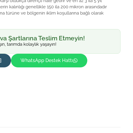
arşı oldukça dirençli hale getirir ve en az 3 ila 5 yıl
lerin kalınlığı genellikle 150 ila 200 mikron arasındadır
ma türüne ve bölgenin iklim koşullarına bağlı olarak
va Şartlarına Teslim Etmeyin!
şın, tarımda kolaylık yaşayın!
WhatsApp Destek Hattı