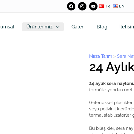
TR
EN
rumsal
Ürünlerimiz
Galeri
Blog
İletişi
Mirza Tarım
>
Sera Na
24 Aylı
24 aylık sera naylon
formülasyondan üretil
Geleneksel plastikler
veya polivinil klorürd
termal stabilizatörler g
Bu bileşikler, sera n