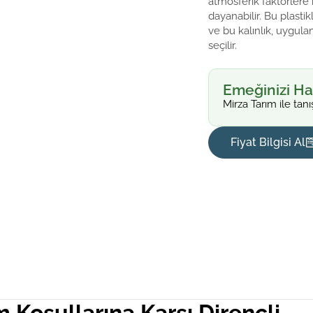
atmosferik faktörlere k
dayanabilir. Bu plastik
ve bu kalınlık, uygula
seçilir.
Emeğinizi Ha
Mirza Tarım ile tanı
Fiyat Bilgisi Al
m Koşullarına Karşı Dirençli