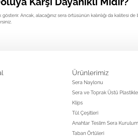
luya Karşı Dayanıklı Mıdır?
k gösterir. Ancak, alacağınız sera örtüsünün kalınlığı da kalitesi de
rsiniz.
l
Ürünlerimiz
Sera Naylonu
Sera ve Toprak Üstü Plastikle
Klips
Tül Çeşitleri
Anahtar Teslim Sera Kurulu
Taban Örtüleri