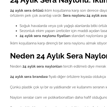
24 aylık sera örtüsü
iklim koşullarına karşı son derece dayan
örtülerin pek çok avantajı vardır.
Sera naylonu 24 aylık ava
Soğuk havalarda veya çok yağışlı alanlarda bitki örtül
Sezonluk ekim yapan üreticiler için maddi açıdan tasa
24 aylık sera naylonu fiyatları
standart naylonlara g
İklim koşullarına karşı dirençli bir sera naylonu almak istiyo
Neden 24 Aylık Sera Naylon
Neden
24 aylık sera naylonları
tercih edilmeli diye merak e
24 aylık sera brandası
fiyatı diğer örtülere kıyasla oldukç
Çünkü plastik çok iyi bir ısı yalıtkanıdır ve kullanımı seran
Naylon seralar cam ve polikarbonattan daha hafif olduğundan