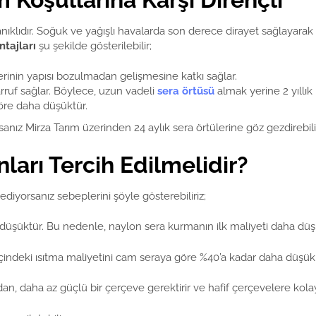
ıklıdır. Soğuk ve yağışlı havalarda son derece dirayet sağlayarak b
ntajları
şu şekilde gösterilebilir;
erinin yapısı bozulmadan gelişmesine katkı sağlar.
rruf sağlar. Böylece, uzun vadeli
sera örtüsü
almak yerine 2 yıllık
öre daha düşüktür.
rsanız Mirza Tarım üzerinden 24 aylık sera örtülerine göz gezdirebilir
ları Tercih Edilmelidir?
diyorsanız sebeplerini şöyle gösterebiliriz;
a düşüktür. Bu nedenle, naylon sera kurmanın ilk maliyeti daha düş
ın içindeki ısıtma maliyetini cam seraya göre %40’a kadar daha düşük 
, daha az güçlü bir çerçeve gerektirir ve hafif çerçevelere kolayc