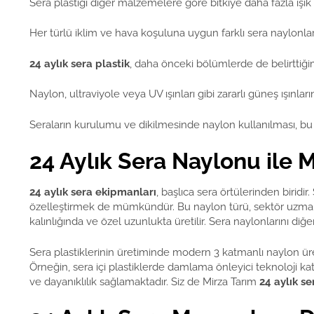
Sera plastiği diğer malzemelere göre bitkiye daha fazla ışık ve 
Her türlü iklim ve hava koşuluna uygun farklı sera naylonla
24 aylık sera plastik
, daha önceki bölümlerde de belirttiğim
Naylon, ultraviyole veya UV ışınları gibi zararlı güneş ışınlar
Seraların kurulumu ve dikilmesinde naylon kullanılması, bu yap
24 Aylık Sera Naylonu ile
24 aylık sera ekipmanları
, başlıca sera örtülerinden biridir
özelleştirmek de mümkündür. Bu naylon türü, sektör uzmanları
kalınlığında ve özel uzunlukta üretilir. Sera naylonlarını diğe
Sera plastiklerinin üretiminde modern 3 katmanlı naylon üret
Örneğin, sera içi plastiklerde damlama önleyici teknoloji kat
ve dayanıklılık sağlamaktadır. Siz de Mirza Tarım
24 aylık s