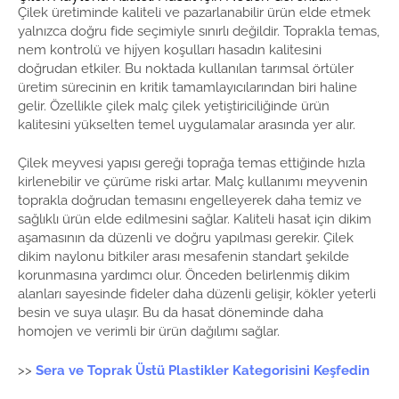
Çilek üretiminde kaliteli ve pazarlanabilir ürün elde etmek
yalnızca doğru fide seçimiyle sınırlı değildir. Toprakla temas,
nem kontrolü ve hijyen koşulları hasadın kalitesini
doğrudan etkiler. Bu noktada kullanılan tarımsal örtüler
üretim sürecinin en kritik tamamlayıcılarından biri haline
gelir. Özellikle çilek malç çilek yetiştiriciliğinde ürün
kalitesini yükselten temel uygulamalar arasında yer alır.
Çilek meyvesi yapısı gereği toprağa temas ettiğinde hızla
kirlenebilir ve çürüme riski artar. Malç kullanımı meyvenin
toprakla doğrudan temasını engelleyerek daha temiz ve
sağlıklı ürün elde edilmesini sağlar. Kaliteli hasat için dikim
aşamasının da düzenli ve doğru yapılması gerekir. Çilek
dikim naylonu bitkiler arası mesafenin standart şekilde
korunmasına yardımcı olur. Önceden belirlenmiş dikim
alanları sayesinde fideler daha düzenli gelişir, kökler yeterli
besin ve suya ulaşır. Bu da hasat döneminde daha
homojen ve verimli bir ürün dağılımı sağlar.
>>
Sera ve Toprak Üstü Plastikler Kategorisini Keşfedin