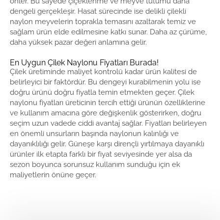
önler. Bu sayede çiçeklenme ve meyve tutumu daha
dengeli gerçekleşir. Hasat sürecinde ise delikli çilekli
naylon meyvelerin toprakla temasını azaltarak temiz ve
sağlam ürün elde edilmesine katkı sunar. Daha az çürüme,
daha yüksek pazar değeri anlamına gelir.
En Uygun Çilek Naylonu Fiyatları Burada!
Çilek üretiminde maliyet kontrolü kadar ürün kalitesi de
belirleyici bir faktördür. Bu dengeyi kurabilmenin yolu ise
doğru ürünü doğru fiyatla temin etmekten geçer. Çilek
naylonu fiyatları üreticinin tercih ettiği ürünün özelliklerine
ve kullanım amacına göre değişkenlik gösterirken, doğru
seçim uzun vadede ciddi avantaj sağlar. Fiyatları belirleyen
en önemli unsurların başında naylonun kalınlığı ve
dayanıklılığı gelir. Güneşe karşı dirençli yırtılmaya dayanıklı
ürünler ilk etapta farklı bir fiyat seviyesinde yer alsa da
sezon boyunca sorunsuz kullanım sunduğu için ek
maliyetlerin önüne geçer.