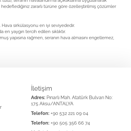
ek tülü), seranın havalandırma açıklıklarına uygulanarak
r hedeflediğiniz zararlı türüne göre özelleştirilmiş çözümler
r. Hava sirkülasyonu en iyi seviyededir.
a en yaygın tercih edilen sıklıktır.
unmuş yapısına rağmen, seranın hava almasını engellemez,
İletişim
Adres:
Pınarlı Mah. Atatürk Bulvarı No:
175 Aksu/ANTALYA
r
Telefon:
+90 532 221 09 04
Telefon:
+90 505 356 66 74