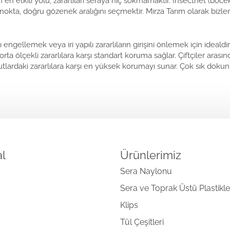
in en etkili yolu, zararlıları seraya hiç sokmamaktır. Insectnet (böc
n nokta, doğru gözenek aralığını seçmektir. Mirza Tarım olarak bizle
ngellemek veya iri yapılı zararlıların girişini önlemek için idealdi
a ölçekli zararlılara karşı standart koruma sağlar. Çiftçiler arasınd
tlardaki zararlılara karşı en yüksek korumayı sunar. Çok sık dok
l
Ürünlerimiz
Sera Naylonu
Sera ve Toprak Üstü Plastikle
Klips
Tül Çeşitleri