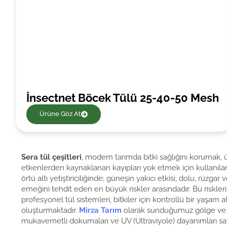
İnsectnet Böcek Tülü 25-40-50 Mesh
Ürüne Göz At
Sera tül çeşitleri
, modern tarımda bitki sağlığını korumak, ü
etkenlerden kaynaklanan kayıpları yok etmek için kullanılan 
örtü altı yetiştiriciliğinde; güneşin yakıcı etkisi, dolu, rüzgar v
emeğini tehdit eden en büyük riskler arasındadır. Bu riskleri 
profesyonel tül sistemleri, bitkiler için kontrollü bir yaşam a
oluşturmaktadır.
Mirza Tarım
olarak sunduğumuz gölge ve b
mukavemetli dokumaları ve UV (Ultraviyole) dayanımları sa