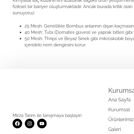
Kimyasal ilaç kullanımını azaltarak sağlıklı ürün yetiştirmen
fiziksel bir bariyer oluşturmaktadır. Ancak burada kritik ola
sunuyoruz:
25 Mesh: Genellikle Bombus arılarının dışarı kaçmasını e
40 Mesh: Tuta (Domates güvesi) ve yaprak bitleri gibi ort
50 Mesh: Thrips ve Beyaz Sinek gibi mikroskobik boyu
içerideki nem dengesini korur.
Kurumsa
Ana Sayfa
Kurumsal
Mirza Tarım ile tanışmaya başlayın
Ürünlerimiz
Galeri