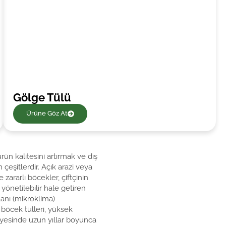
Gölge Tülü
Ürüne Göz At
rün kalitesini artırmak ve dış
çeşitlerdir. Açık arazi veya
e zararlı böcekler, çiftçinin
yönetilebilir hale getiren
lanı (mikroklima)
öcek tülleri, yüksek
yesinde uzun yıllar boyunca