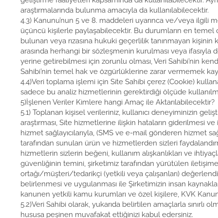
geliştirme faaliyetleri kapsamında da kullanılabilecektir. Ay
araştırmalarında bulunma amacıyla da kullanılabilecektir.
4.3) Kanunu’nun 5 ve 8. maddeleri uyarınca ve/veya ilgili mevz
üçüncü kişilerle paylaşabilecektir. Bu durumların en temel o
bulunan veya rızasına hukuki geçerlilik tanınmayan kişinin 
arasında herhangi bir sözleşmenin kurulması veya ifasıyla do
yerine getirebilmesi için zorunlu olması, Veri Sahibi’nin kend
Sahibi’nin temel hak ve özgürlüklerine zarar vermemek kaydı
4.4)Veri toplama işlemi için Site Sahibi çerez (Cookie) kul
sadece bu analiz hizmetlerinin gerektirdiği ölçüde kullanılma
5)İşlenen Veriler Kimlere hangi Amaç ile Aktarılabilecektir?
5.1) Toplanan kişisel verileriniz, kullanıcı deneyiminizin geliş
araştırması, Site hizmetlerine ilişkin hataların giderilmesi 
hizmet sağlayıcılarıyla, (SMS ve e-mail gönderen hizmet sağlay
tarafından sunulan ürün ve hizmetlerden sizleri faydalandırma
hizmetlerin sizlerin beğeni, kullanım alışkanlıkları ve ihtiyaçla
güvenliğinin temini, şirketimiz tarafından yürütülen iletişim
ortağı/müşteri/tedarikçi (yetkili veya çalışanları) değerlendir
belirlenmesi ve uygulanması ile Şirketimizin insan kaynakları 
kanunen yetkili kamu kurumları ve özel kişilere, KVK Kanunu’
5.2)Veri Sahibi olarak, yukarıda belirtilen amaçlarla sınırlı 
hususa peşinen muvafakat ettiğinizi kabul edersiniz.