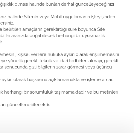
değişiklik olması halinde bunları derhal güncelleyeceğinizi
manız halinde Site’nin veya Mobil uygulamanın işleyişinden
rsiniz.
da belirtilen amaçların gerektirdiği süre boyunca Site
ahibi ile aranızda doğabilecek herhangi bir uyuşmazlık
r.
memesini, kişisel verilere hukuka aykırı olarak erişilmemesini
 yönelik gerekli teknik ve idari tedbirleri almayı, gerekli
ılar sonucunda gizli bilgilerin zarar görmesi veya üçüncü
erine aykırı olarak başkasına açıklamamakta ve işleme amacı
nelik herhangi bir sorumluluk taşımamaktadır ve bu metinleri
man güncellenebilecektir.