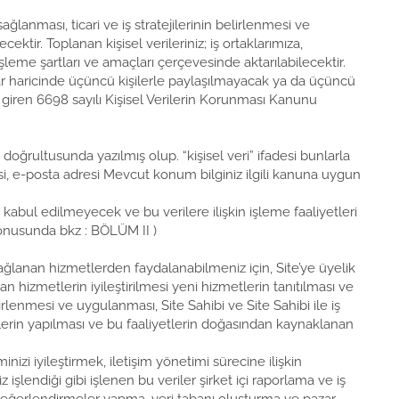
ağlanması, ticari ve iş stratejilerinin belirlenmesi ve
ktir. Toplanan kişisel verileriniz; iş ortaklarımıza,
şleme şartları ve amaçları çerçevesinde aktarılabilecektir.
lar haricinde üçüncü kişilerle paylaşılmayacak ya da üçüncü
e giren 6698 sayılı Kişisel Verilerin Korunması Kanunu
 doğrultusunda yazılmış olup. “kişisel veri” ifadesi bunlarla
ilgisi, e-posta adresi Mevcut konum bilginiz ilgili kanuna uygun
kabul edilmeyecek ve bu verilere ilişkin işleme faaliyetleri
 konusunda bkz : BÖLÜM II )
sağlanan hizmetlerden faydalanabilmeniz için, Site’ye üyelik
 hizmetlerin iyileştirilmesi yeni hizmetlerin tanıtılması ve
elirlenmesi ve uygulanması, Site Sahibi ve Site Sahibi ile iş
melerin yapılması ve bu faaliyetlerin doğasından kaynaklanan
zi iyileştirmek, iletişim yönetimi sürecine ilişkin
lendiği gibi işlenen bu veriler şirket içi raporlama ve iş