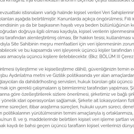
rıca kimliğiniz ifşa edilmeksizin anonim biçimde çeşitli istatistiks
uattaki istisnaların varlığı halinde kişisel verileri Veri Sahiplerin
lanları aşağıda belirtilmiştir: Kanunlarda açıkça öngörülmesi, Fii
kendisinin ya da bir başkasının hayatı veya beden bütünlüğünün koru
ğrudan doğruya ilgili olması kaydıyla, kişisel verilerin işlenmesin
isi tarafından alenileştirilmiş olması, Bir hakkın tesisi, kullanılmas
yla Site Sahibinin meşru menfaatleri için veri işlenmesinin zorun
lanabilecek ve bu kapsamda veri işleyerek üçüncü kişiler tarafında
sı amacıyla üçüncü kişilere iletebilecektir. (Bkz: BÖLÜM III Çerez P
tirilmesi (iyileştirme ve kişiselleştirme dâhil), güvenliğinizin temin e
ve işbu Aydınlatma metni ve Gizlilik politikasında yer alan amaçlarda
ıcıları da dahildir)hosting servisleri, hukuk büroları gibi üçüncü kiş
k için gerekli çalışmaların iş birimlerimiz tarafından yapılması, Ş
rına göre özelleştirilerek sizlere önerilmesi, şirketimiz ve bağlı şirke
e yönelik idari operasyonları sağlamak, Şirkete ait lokasyonların fi
me süreçleri, itibar araştırma süreçleri, hukuki uyum süreci, denetim, 
politikalarının yürütülmesinin temini amaçlarıyla iş ortaklarımıza, T
nun 8. ve 9. maddelerinde belirtilen kişisel veri işleme şartları v
olmak kaydı ile bahsi geçen üçüncü tarafların kişisel verilerinizi dü