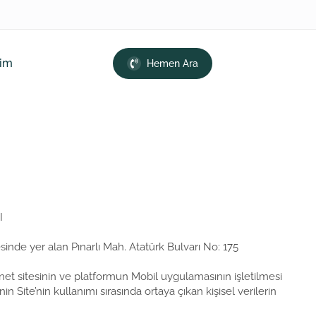
şim
Hemen Ara
I
sinde yer alan Pınarlı Mah. Atatürk Bulvarı No: 175
net sitesinin ve platformun Mobil uygulamasının işletilmesi
in Site’nin kullanımı sırasında ortaya çıkan kişisel verilerin