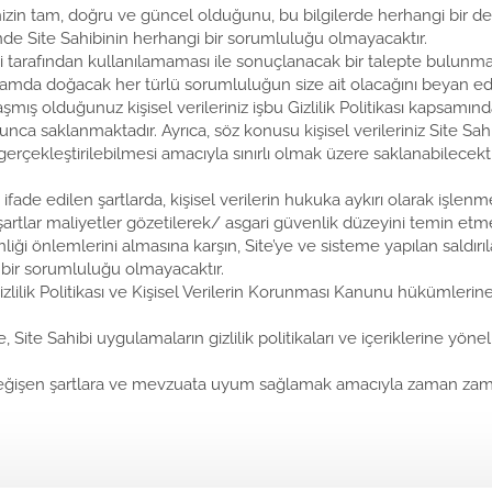
ilerinizin tam, doğru ve güncel olduğunu, bu bilgilerde herhangi bir 
nde Site Sahibinin herhangi bir sorumluluğu olmayacaktır.
Sahibi tarafından kullanılamaması ile sonuçlanacak bir talepte bulun
mda doğacak her türlü sorumluluğun size ait olacağını beyan ede
aşmış olduğunuz kişisel verileriniz işbu Gizlilik Politikası kapsamın
yunca saklanmaktadır. Ayrıca, söz konusu kişisel verileriniz Site S
ekleştirilebilmesi amacıyla sınırlı olmak üzere saklanabilecekti
 ifade edilen şartlarda, kişisel verilerin hukuka aykırı olarak işlen
rtlar maliyetler gözetilerek/ asgari güvenlik düzeyini temin etmeye
enliği önlemlerini almasına karşın, Site’ye ve sisteme yapılan saldır
 bir sorumluluğu olmayacaktır.
şbu Gizlilik Politikası ve Kişisel Verilerin Korunması Kanunu hüküml
 Site Sahibi uygulamaların gizlilik politikaları ve içeriklerine yö
tikası değişen şartlara ve mevzuata uyum sağlamak amacıyla zaman za