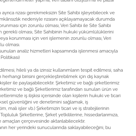
el değerlendirmeler yapma, veri tabanı oluşturma ve pazar
in ayrıca rızası gerekmeksizin Site Sahibi işleyebilecek ve
li imkânsızlık nedeniyle rızasını açıklayamayacak durumda
nması için zorunlu olması, Veri Sahibi ile Site Sahibi
in gerekli olması, Site Sahibinin hukuki yükümlülüklerini
ı veya korunması için veri işlemenin zorunlu olması, Veri
lu olması.
n sunulan analiz hizmetleri kapsamında işlenmesi amacıyla
olitikası)
dilmesi, hileli ya da izinsiz kullanımların tespit edilmesi, saha
n herhangi birisini gerçekleştirebilmek için dış kaynak
iler ile paylaşabilecektir. Şirketimiz ve bağlı şirketlerimiz
irketimiz ve bağlı Şirketlerimiz tarafından sunulan ürün ve
tlerimizle iş ilişkisi içerisinde olan kişilerin hukuki ve ticari
ziksel güvenliğini ve denetimini sağlamak, iş
mali işler vb.) Şirketimizin ticari ve iş stratejilerinin
opluluk Şirketlerine, Şirket yetkililerine, hissedarlarımıza,
e amaçları çerçevesinde aktarılabilecektir.
nyanın her yerindeki sunucularında saklayabileceğini, bu