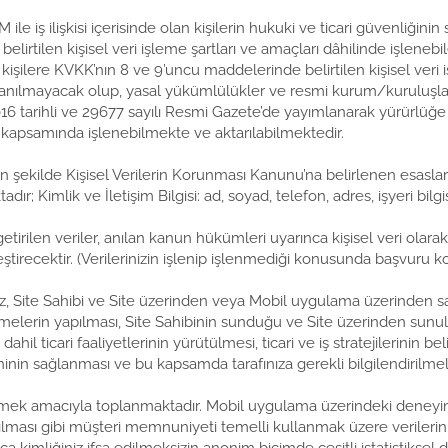
 iş ilişkisi içerisinde olan kişilerin hukuki ve ticari güvenliğinin s
tilen kişisel veri işleme şartları ve amaçları dâhilinde işlenebilece
işilere KVKK’nın 8 ve 9’uncu maddelerinde belirtilen kişisel veri i
a kullanılmayacak olup, yasal yükümlülükler ve resmi kurum/kuruluş
 2016 tarihli ve 29677 sayılı Resmi Gazete’de yayımlanarak yürürlüğ
rı kapsamında işlenebilmekte ve aktarılabilmektedir.
ilen şekilde Kişisel Verilerin Korunması Kanunu’na belirlenen esaslar
adır; Kimlik ve İletişim Bilgisi: ad, soyad, telefon, adres, işyeri b
rilen veriler, anılan kanun hükümleri uyarınca kişisel veri olarak 
kleştirecektir. (Verilerinizin işlenip işlenmediği konusunda başvuru
riniz, Site Sahibi ve Site üzerinden veya Mobil uygulama üzerinden 
emelerin yapılması, Site Sahibinin sunduğu ve Site üzerinden sunulan
hil ticari faaliyetlerinin yürütülmesi, ticari ve iş stratejilerinin b
temininin sağlanması ve bu kapsamda tarafınıza gerekli bilgilendiril
geçmek amacıyla toplanmaktadır. Mobil uygulama üzerindeki deneyimini
sı gibi müşteri memnuniyeti temelli kullanmak üzere verileriniz iş