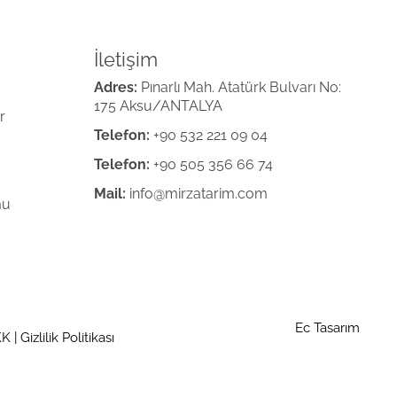
İletişim
Adres:
Pınarlı Mah. Atatürk Bulvarı No:
175 Aksu/ANTALYA
r
Telefon:
+90 532 221 09 04
Telefon:
+90 505 356 66 74
Mail:
info@mirzatarim.com
mu
Ec Tasarım
KK
|
Gizlilik Politikası