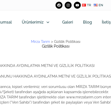
TR
EN
rumsal
Ürünlerimiz
Galeri
Blog
İleti
Mirza Tarım
>
Gizlilik Politikası
Gizlilik Politikası
AKKINDA AYDINLATMA METNİ VE GİZLİLİK POLİTİKASI
KANUNU HAKKINDA AYDINLATMA METNİ VE GİZLİLİK POLİTİKAS
arınca, kişisel verileriniz; veri sorumlusu olan MİRZA TARIM bünye
rket) tarafından aşağıda açıklanan kapsamda işlenebilecektir.
MİRZA TARIM tarafından işletilmekte olan www.mirzatarim.com inter
ri (“Veri Sahibi”) tarafından şirket ile paylaşılan veya Veri Sahibi’n