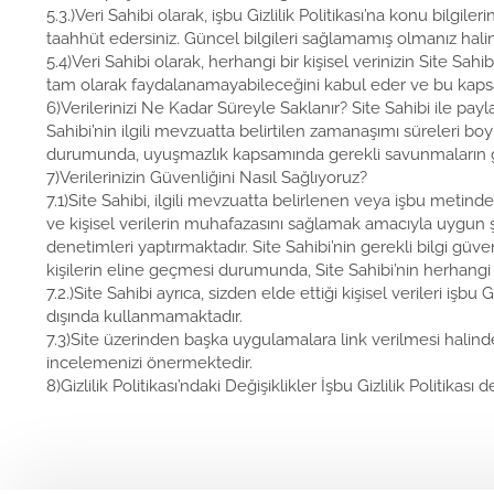
5.3.)Veri Sahibi olarak, işbu Gizlilik Politikası’na konu bilg
taahhüt edersiniz. Güncel bilgileri sağlamamış olmanız hali
5.4)Veri Sahibi olarak, herhangi bir kişisel verinizin Site 
tam olarak faydalanamayabileceğini kabul eder ve bu kapsa
6)Verilerinizi Ne Kadar Süreyle Saklanır? Site Sahibi ile payl
Sahibi’nin ilgili mevzuatta belirtilen zamanaşımı süreleri bo
durumunda, uyuşmazlık kapsamında gerekli savunmaların gerç
7)Verilerinizin Güvenliğini Nasıl Sağlıyoruz?
7.1)Site Sahibi, ilgili mevzuatta belirlenen veya işbu metinde
ve kişisel verilerin muhafazasını sağlamak amacıyla uygun şa
denetimleri yaptırmaktadır. Site Sahibi’nin gerekli bilgi güv
kişilerin eline geçmesi durumunda, Site Sahibi’nin herhangi
7.2.)Site Sahibi ayrıca, sizden elde ettiği kişisel verileri i
dışında kullanmamaktadır.
7.3)Site üzerinden başka uygulamalara link verilmesi halinde,
incelemenizi önermektedir.
8)Gizlilik Politikası’ndaki Değişiklikler İşbu Gizlilik Poli