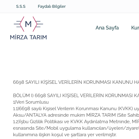
S.S.S
Faydalı Bilgiler
Ana Sayfa
Ku
6698 SAYILI KİŞİSEL VERİLERİN KORUNMASI KANUNU H
BÖLÜM I) 6698 SAYILI KİŞİSEL VERİLERİN KORUNMASI 
1)Veri Sorumlusu
1.1)6698 sayılı Kişisel Verilerin Korunması Kanunu (KVKK) uy
Aksu/ANTALYA adresinde mukim MİRZA TARIM (Site Sahibi/Şi
1.2)İşbu Gizlilik Politikası ve KVKK Aydınlatma Metninde, 
esnasında Site/Mobil uygulama kullanıcıları/üyeleri/ziyaretçile
kullanımına ilişkin koşul ve şartlara yer verilmiştir.