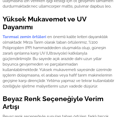
ulaşmasına izin verirken ışığı kestiği için ot gelişimini tamamen
durdurmaktadır.nec ullamcorper mattis, pulvinar dapibus leo.
Yüksek Mukavemet ve UV
Dayanımı
Tarımsal zemin örtüleri
en önemli kalite kriteri dayanıklılık
olmaktadır. Mirza Tarım olarak taban örtülerimiz, %100
Polipropilen (PP) hammaddeden oluşmakta olup, güneşin
zararlı ışınlarına karşı UV (Ultraviyole) katkılarıyla
güçlendirilmiştir. Bu sayede açık arazide dahi uzun yıllar
boyunca gevşemeden ve parçalanmadan
kullanılabilmektedir. Yüksek mukavemeti sayesinde üzerinde
işçilerin dolaşmasına, el arabası veya hafif tarım makinelerinin
geçişine karşı dirençlidir. Yırtılma yapmaz ve tekrar kullanılabilir
özelliğiyle işletme maliyetlerini uzun vadede düşürür.
Beyaz Renk Seçeneğiyle Verim
Artışı
Beyaz renk seçeneğiyle sunulan taban örtüleri, farklı birçok